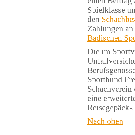
einen Beitrag
Spielklasse un
den
Schachbez
Zahlungen an
Badischen Spo
Die im Sportv
Unfallversich
Berufsgenosse
Sportbund Frei
Schachverein 
eine erweitert
Reisegepäck-,
Nach oben