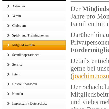
Aktuelles
Der
Mitglieds
Jahre pro Mon
Verein
Familien mit 
Clubraum
Darüber hinau
Spiel- und Trainingszeiten
Privatpersone
Mitglied werden
Fördermitgli
Schulkooperationen
Details entne
Service
gerne bei uns
(
joachim.noz
Intern
Unsere Sponsoren
Der Schachclu
Mitgliedsbeitr
Kontakt
und vieles me
Impressum / Datenschutz